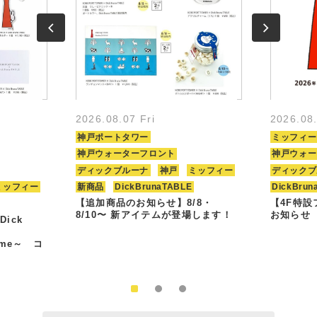
2026.08.07 Fri
2026.08
神戸ポートタワー
ミッフィー
神戸ウォーターフロント
神戸ウォー
ディックブルーナ
神戸
ミッフィー
ディックブ
ミッフィー
新商品
DickBrunaTABLE
DickBrun
【追加商品のお知らせ】8/8・
【4F特
8/10〜 新アイテムが登場します！
お知らせ
Dick
Time～ コ