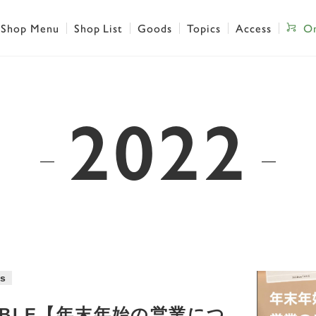
Shop Menu
Shop List
Goods
Topics
Access
On
2022
s
a TABLE【年末年始の営業につ