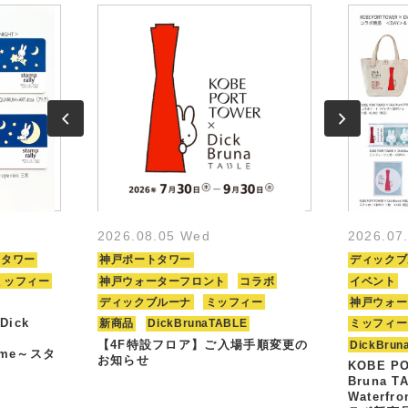
2026.08.05 Wed
2026.07
トタワー
神戸ポートタワー
ディックブ
ミッフィー
神戸ウォーターフロント
コラボ
イベント
ディックブルーナ
ミッフィー
神戸ウォー
Dick
新商品
DickBrunaTABLE
ミッフィー
【4F特設フロア】ご入場手順変更の
DickBrun
Time～スタ
お知らせ
KOBE PO
Bruna T
Waterfr