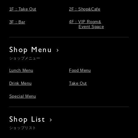
1F：Take Out
2F：Shop&Cafe
4F：VIP Room&
3F：Bar
Event Space
Shop Menu
ショップメニュー
Lunch Menu
Food Menu
Drink Menu
Take Out
Special Menu
Shop List
ショップリスト