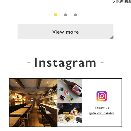
ラボ新商
View more
Instagram