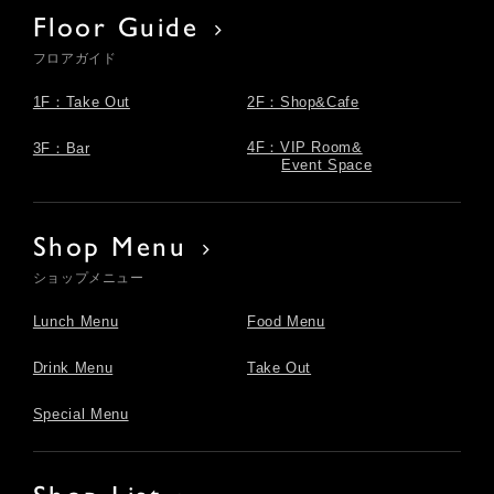
Floor Guide
フロアガイド
1F：Take Out
2F：Shop&Cafe
4F：VIP Room&
3F：Bar
Event Space
Shop Menu
ショップメニュー
Lunch Menu
Food Menu
Drink Menu
Take Out
Special Menu
Shop List